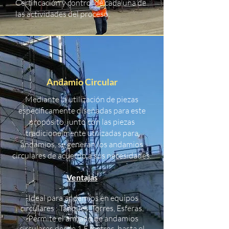
Certificación y control de cada una de
las actividades del proceso.
Andamio Circular
Mediante la utilización de piezas
específicamente diseñadas para este
propósito, junto con las piezas
tradicionalmente utilizadas para
andamios, se generan los andamios
circulares de acuerdo a sus necesidades.
Ventajas
-Ideal para andamios en equipos
circulares : Tanques, Torres, Esferas.
-Permite el armado de andamios
circulares desde 1,5 metros hasta el