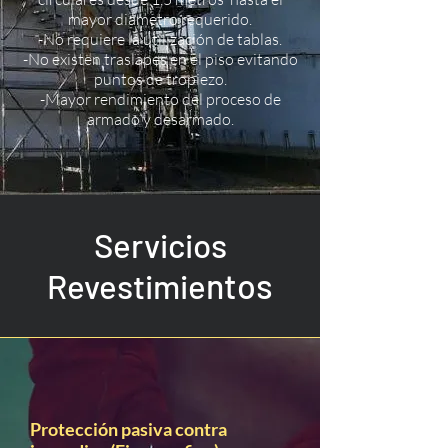
mayor diámetro requerido.
-No requiere la utilización de tablas.
-No existen traslapes en el piso evitando
puntos de tropiezo.
-Mayor rendimiento del proceso de
armado y desarmado.
Servicios
ntos
Revestimie
Protección pasiva contra