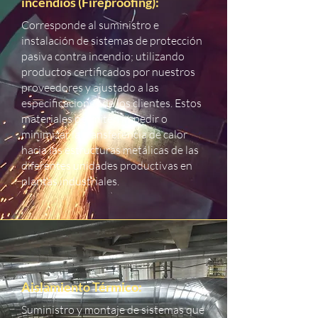
incendios (Fireproofing):
Corresponde al suministro e
instalación de sistemas de protección
pasiva contra incendio; utilizando
productos certificados por nuestros
proveedores y ajustado a las
especificaciones de los clientes. Estos
materiales permiten impedir o
minimizar la transferencia de calor
hacia las estructuras metálicas de las
diferentes unidades productivas en
plantas industriales.
Aislamiento Térmico:
Suministro y montaje de sistemas que