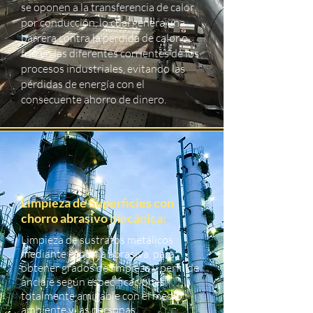
se oponen a la transferencia de calor
por conducción, lo cual genera una
barrera contra la perdida de calor o
frio en las diferentes corrientes de los
procesos industriales, evitando las
pérdidas de energía con el
consecuente ahorro de dinero.
Limpieza de Superficies con
chorro abrasivo mecánica:
Limpieza de sustratos metálicos
mediante esponja abrasiva, para
obtener grados de limpieza y perfil de
anclaje según especificaciones,
totalmente amigable con el medio
ambiente y las personas.