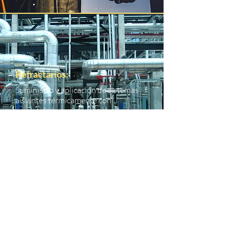
Refractarios:
Suministro y aplicación de sistemas
aislantes térmicamente con
estabilidad mecánica, inertes
químicamente a altas temperatura y
exposición directa al fuego.
Necesitas información
Contactanos de inmediato
3157011561
o, deja un mensaje para