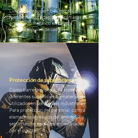
Limpieza de superficies metálicas
mediante la utilización de cámaras de
granallado metálico en taller y
equipos móviles de campo.
Protección de superficies:
Como barrera protectora sobre las
diferentes superficies de materiales
utilizados en las plantas industriales:
Para protección del personal, contra
elementos agresivos del ambiente y
según las necesidades especificadas
por el cliente.