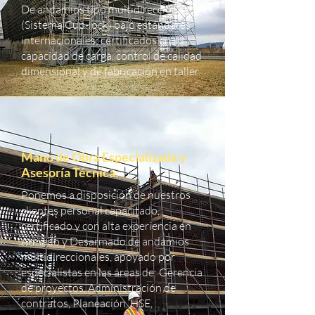
De andamios tipo multidireccional
(Sistema Cup-lock) bajo estándares
internacionales; certificados en su
capacidad de carga, control de calidad
dimensional y de fabricación en taller.
Mano de Obra Especializada y
Asesoría Técnica:
Ponemos a disposición de nuestros
clientes personal capacitado,
certificado y con alta experiencia en
Armado y Desarmado de andamios
multidireccionales, apoyado por
especialistas en las áreas de: Gerencia
de proyectos, Administración de
contratos, Planeación, HSE,